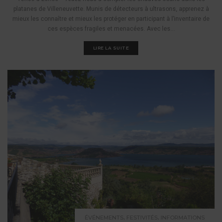
platanes de Villeneuvette. Munis de détecteurs à ultrasons, apprenez à
mieux les connaître et mieux les protéger en participant à l’inventaire de
ces espèces fragiles et menacées. Avec les...
LIRE LA SUITE
,
,
ÉVÉNEMENTS
FESTIVITÉS
INFORMATIONS