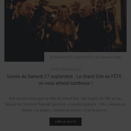
,
,
ÉVÉNEMENTS
FESTIVITÉS
INFORMATIONS
20 SEPTEMBRE 2025
Soirée du Samedi 27 septembre : Le Grand Site en FÊTE…
on vous attend nombreux !
Retrouvons-nous pour la Fête du Grand Site : rdv à partir de 18h au lac,
berges de Clermont l’Hérault (ponton) - concerts gratuits : 19h « Jeunes en
Scène » Le projet « Jeunes en scène » a vu le jour en...
LIRE LA SUITE