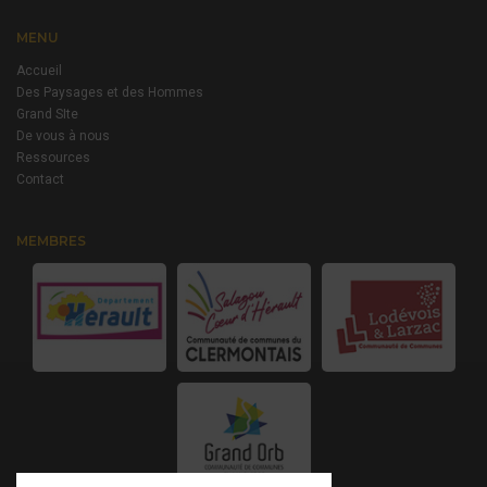
MENU
Accueil
Des Paysages et des Hommes
Grand SIte
De vous à nous
Ressources
Contact
MEMBRES