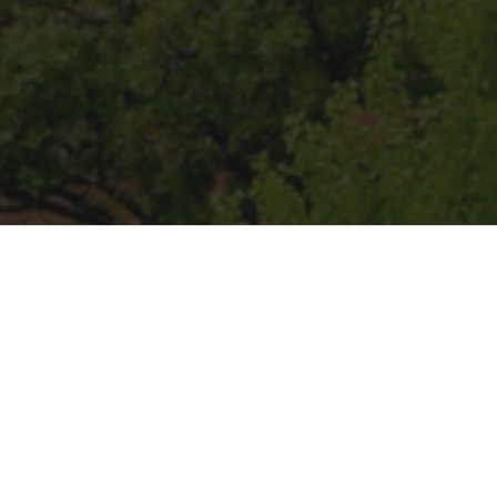
 plateaux abritent un abon
patrimoine en pierres sèche