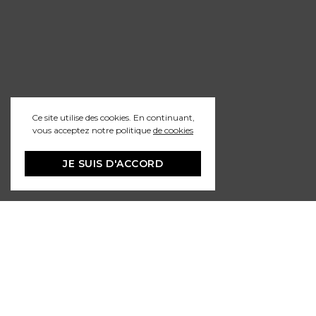
Ce site utilise des cookies. En continuant,
vous acceptez notre politique
de cookies
JE SUIS D'ACCORD
Le réseau des Grands Sites de France
Association nationale créée en novembre 2000, le Réseau des Grands
Sites de France rassemble des sites détenteurs du label Grand Site de
France et d’autres qui se donnent pour objectif de l’obtenir. Il a pour objet