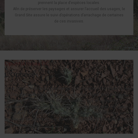
prennent la place d’espèces locales.
Afin de préserver les paysages et assurer l’accueil des usages, le
Grand Site assure le suivi d’opérations d’arrachage de certaines
de ces invasives.
Opuntia rosea DC
L'Oponce
Ce cactus possède de longues épines qui transpercent facilement la peau,
les chaussures et même les pneus des voitures. Il peut ainsi causer de
sérieuses blessures au bétail et à la faune sauvage, et représente
également un danger pour les personnes qui travaillent dans des zones
colonisées.Chaque année, le site est prospecté et des arrachages sont
réalisés par les agents du Grand Site et leurs partenaires : mairie de Celles,
Département, ONCFS….