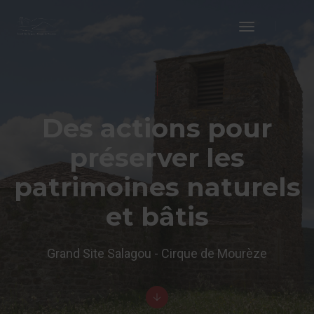
Toggle
Navigation
Des actions pour
préserver les
patrimoines naturels
et bâtis
Grand Site Salagou - Cirque de Mourèze