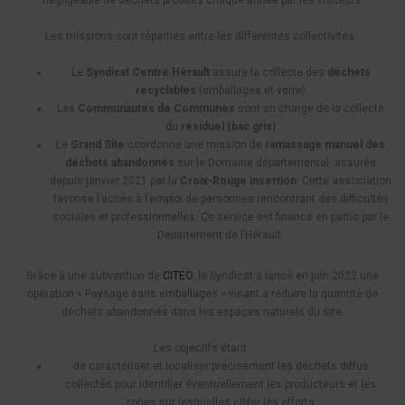
Les missions sont réparties entre les différentes collectivités :
Le
Syndicat Centre Hérault
assure la collecte des
déchets
recyclables
(emballages et verre)
Les
Communautés de Communes
sont en charge de la collecte
du
résiduel (bac gris)
Le
Grand Site
coordonne une mission de
ramassage manuel des
déchets abandonnés
sur le Domaine départemental, assurée
depuis janvier 2021 par la
Croix-Rouge insertion
. Cette association
favorise l’accès à l’emploi de personnes rencontrant des difficultés
sociales et professionnelles. Ce service est financé en partie par le
Département de l’Hérault.
Grâce à une subvention de
CITEO
, le Syndicat a lancé en juin 2022 une
opération « Paysage sans emballages » visant à réduire la quantité de
déchets abandonnés dans les espaces naturels du site.
Les objectifs étant :
de caractériser et localiser précisément les déchets diffus
collectés pour identifier éventuellement les producteurs et les
zones sur lesquelles cibler les efforts.