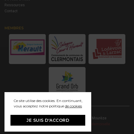
Ressources
Contact
MEMBRES
Ce site utilise des cookies. En continuant,
vous acceptez notre politique
de cookies
© 2021 Grand Site Salagou - Cirque de Mourèze
JE SUIS D'ACCORD
Mentions Légales
|
Création - Studio Mademoiselle