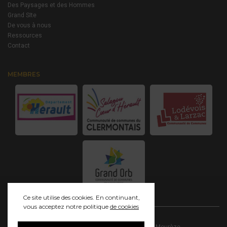
Des Paysages et des Hommes
Grand SIte
De vous à nous
Ressources
Contact
MEMBRES
Ce site utilise des cookies. En continuant,
vous acceptez notre politique
de cookies