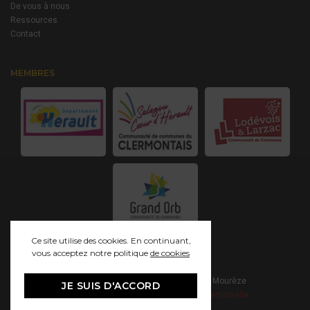
De vous à nous
Ressources
Contact
MEMBRES
Ce site utilise des cookies. En continuant,
vous acceptez notre politique
de cookies
© 2021 Grand Site Salagou - Cirque de Mourèze
JE SUIS D'ACCORD
Mentions Légales
Création - Studio Mademoiselle