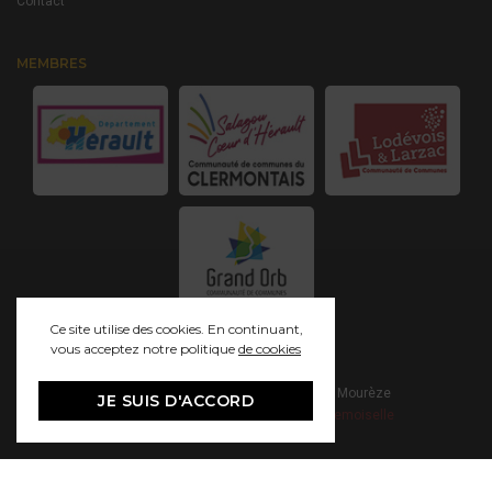
Contact
MEMBRES
Ce site utilise des cookies. En continuant,
vous acceptez notre politique
de cookies
© 2021 Grand Site Salagou - Cirque de Mourèze
JE SUIS D'ACCORD
Mentions Légales
Création - Studio Mademoiselle