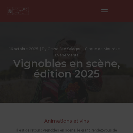
Toggle
Navigation
16 octobre 2025
By
Grand Site Salagou - Cirque de Mourèze
Événements
Vignobles en scène,
édition 2025
Animations et vins
Il est de retour : Vignobles en scène, le grand rendez-vous de