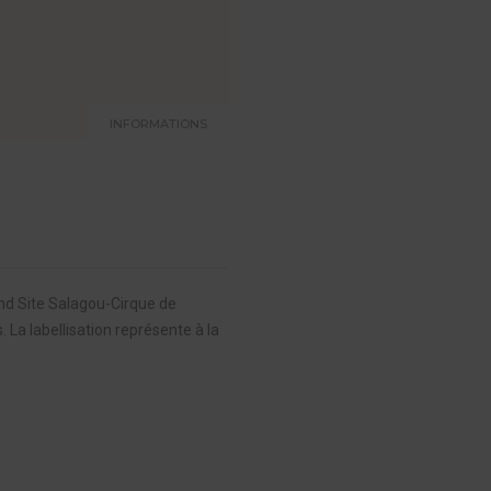
INFORMATIONS
and Site Salagou-Cirque de
a labellisation représente à la