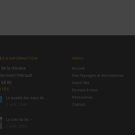
ES & INFORMATION
MENU
 de la chicane
Accueil
lermont l’Hérault
Des Paysages et des Hommes
 68 86
Grand SIte
ITÉS
De vous à nous
Ressources
La qualité des eaux de…
7 août, 2026
Contact
La cote du lac –…
7 août, 2026