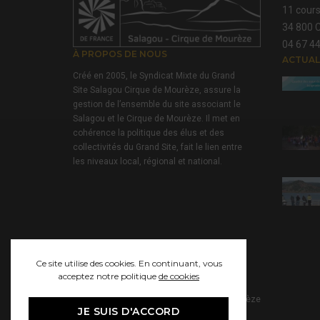
11 cours
34 800 C
04 67 44
À PROPOS DE NOUS
ACTUAL
Créé en 2005, le Syndicat Mixte du Grand
Site Salagou Cirque de Mourèze, assure la
gestion de l’ensemble du site associant le
Salagou et le Cirque de Mourèze. Il met en
cohérence la politique des élus et des
collectivités du Grand Site, fait le lien entre
les niveaux local, régional et national.
Ce site utilise des cookies. En continuant, vous
acceptez notre politique
de cookies
© 2021 Grand Site Salagou - Cirque de Mourèze
JE SUIS D'ACCORD