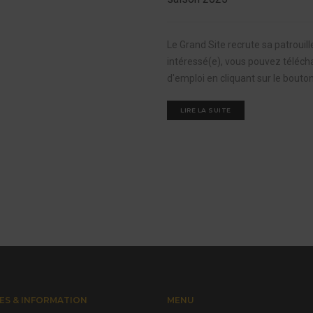
Le Grand Site recrute sa patrouill
intéressé(e), vous pouvez télécha
d'emploi en cliquant sur le bouton
LIRE LA SUITE
ES & INFORMATION
MENU