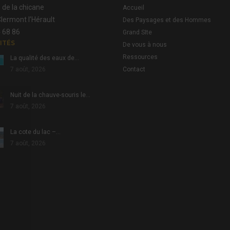
 de la chicane
Accueil
lermont l’Hérault
Des Paysages et des Hommes
 68 86
Grand SIte
ITÉS
De vous à nous
Ressources
La qualité des eaux de…
7 août, 2026
Contact
Nuit de la chauve-souris le…
7 août, 2026
La cote du lac –…
7 août, 2026