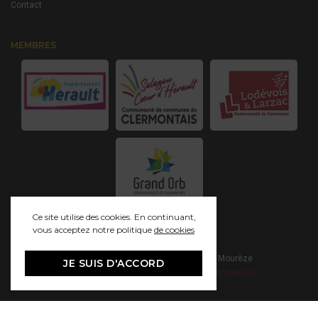
Contact
MEMBRES
Ce site utilise des cookies. En continuant,
vous acceptez notre politique
de cookies
© 2021 Grand Site Salagou - Cirque de Mourèze
JE SUIS D'ACCORD
Mentions Légales
Création - Studio Mademoiselle