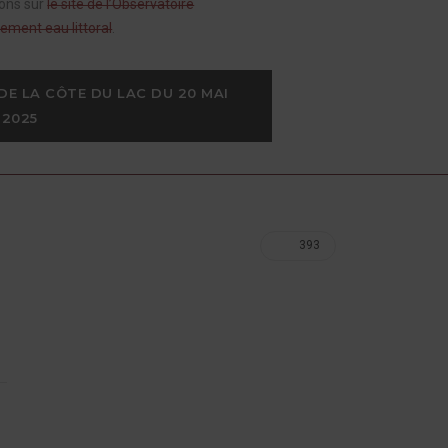
ions sur
le site de l’Observatoire
ement eau littoral
.
DE LA CÔTE DU LAC DU 20 MAI 
2025
393