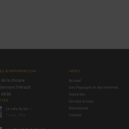
ES & INFORMATION
MENU
 de la chicane
Accueil
lermont l’Hérault
Des Paysages et des Hommes
 68 86
Grand SIte
ITÉS
De vous à nous
Ressources
La cote du lac –…
7 août, 2026
Contact