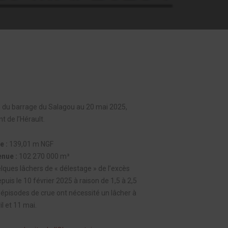
te du barrage du Salagou au 20 mai 2025,
t de l’Hérault.
e :
139,01 m NGF
enue :
102 270 000 m³
lques lâchers de « délestage » de l’excès
uis le 10 février 2025 à raison de 1,5 à 2,5
épisodes de crue ont nécessité un lâcher à
il et 11 mai.