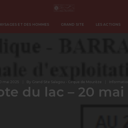
PAYSAGES ET DES HOMMES
GRAND SITE
LES ACTIONS
0 mai 2025
By
Grand Site Salagou - Cirque de Mourèze
Informatio
ote du lac – 20 mai