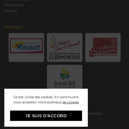
Ressources
Contact
MEMBRES
Ce site utilise des cookies. En continuant,
vous acceptez notre politique
de cookies
© 2021 Grand Site Salagou - Cirque de Mourèze
JE SUIS D'ACCORD
Mentions Légales
Création - Studio Mademoiselle