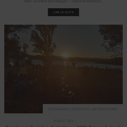
varié. Le Grand site Salagou – cirque de Mourèze...
LIRE LA SUITE
,
,
ÉVÉNEMENTS
FESTIVITÉS
INFORMATIONS
25 AOÛT 2022