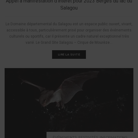
Appel à manifestation d’intérêt pour 2023 Berges du lac du
Salagou
Le Domaine départemental du Salagou est un espace public ouvert, vivant,
accessible à tous, particulièrement prisé pour organiser des événements
culturels ou sportifs, car il présente un cadre naturel exceptionnel très
varié. Le Grand Site Salagou – Cirque de Mourèze...
LIRE LA SUITE
,
,
ÉVÉNEMENTS
FESTIVITÉS
INFORMATIONS