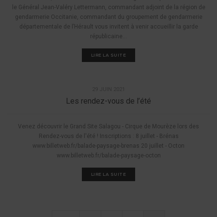
le Général Jean-Valéry Lettermann, commandant adjoint de la région de
gendarmerie Occitanie, commandant du groupement de gendarmerie
départementale de l’Hérault vous invitent à venir accueillir la garde
républicaine...
LIRE LA SUITE
,
,
ÉVÉNEMENTS
FESTIVITÉS
INFORMATIONS
29 JUIN 2021
Les rendez-vous de l’été
Venez découvrir le Grand Site Salagou - Cirque de Mourèze lors des
Rendez-vous de l'été ! Inscriptions : 8 juillet - Brénas
www.billetweb.fr/balade-paysage-brenas 20 juillet - Octon
www.billetweb.fr/balade-paysage-octon
LIRE LA SUITE